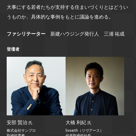
大事にする若者たちが支持する住まいづくりとはどうい
うものか、具体的な事例をもとに議論を進める。
ファシリテーター
新建ハウジング発行人 三浦 祐成
登壇者
安部 賢治
大橋 利紀
氏
氏
株式会社サンプロ
livearth（リヴアース）
取締役専務
代表取締役社長