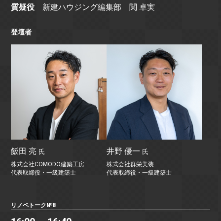
質疑役
新建ハウジング編集部 関 卓実
登壇者
飯田 亮
井野 優一
氏
氏
株式会社COMODO建築工房
株式会社群栄美装
代表取締役・一級建築士
代表取締役・一級建築士
リノベトーク№8