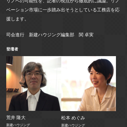
リノベの可能性を、記者の視点から徹底的に議論。リノ
ベーション市場に一歩踏み出そうとしている工務店を応
援します。
司会進行 新建ハウジング編集部 関 卓実
登壇者
荒井 隆大
松本 めぐみ
新建ハウジング
新建ハウジング