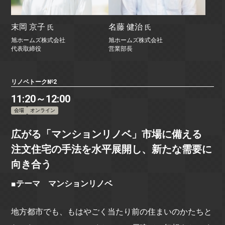
末岡 京子
名藤 健治
氏
氏
旭ホームズ株式会社
旭ホームズ株式会社
代表取締役
営業部長
リノベトーク№2
11:20～12:00
会場
オンライン
広がる「マンションリノベ」市場に備える
注文住宅の手法を水平展開し、新たな需要に
向き合う
■テーマ マンションリノベ
地方都市でも、もはやごく当たり前の住まいのかたちと