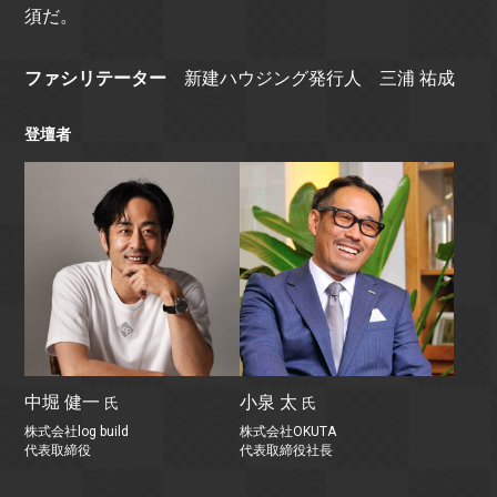
須だ。
ファシリテーター
新建ハウジング発行人 三浦 祐成
登壇者
中堀 健一
小泉 太
氏
氏
株式会社log build
株式会社OKUTA
代表取締役
代表取締役社長