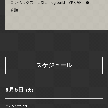
コンベックス
LIXIL
log build
YKK AP
※五十
音順
スケジュール
8月6日
（火）
リノベトーク№1