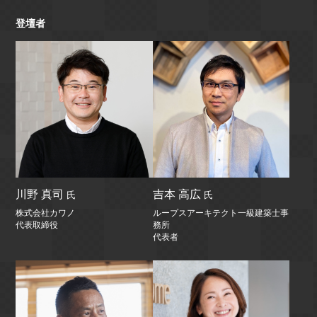
登壇者
川野 真司
吉本 高広
氏
氏
株式会社カワノ
ループスアーキテクト一級建築士事
代表取締役
務所
代表者