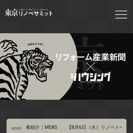
ブース出展者紹介｜MEAS
【8月6日（火）リノベトーク№3
NEWS