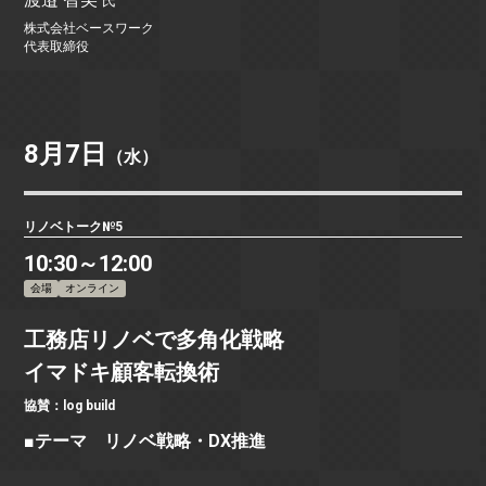
氏
株式会社ベースワーク
代表取締役
8月7日
（水）
リノベトーク№5
10:30～12:00
会場
オンライン
工務店リノベで多角化戦略
イマドキ顧客転換術
協賛：log build
■テーマ リノベ戦略・DX推進