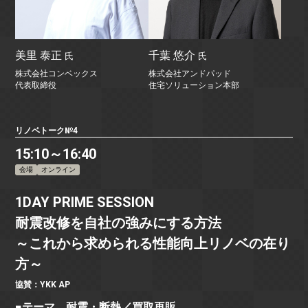
美里 泰正
千葉 悠介
氏
氏
株式会社コンベックス
株式会社アンドパッド
代表取締役
住宅ソリューション本部
リノベトーク№4
15:10～16:40
会場
オンライン
1DAY PRIME SESSION
耐震改修を自社の強みにする方法
～これから求められる性能向上リノベの在り
方～
協賛：YKK AP
■テーマ 耐震・断熱／買取再販