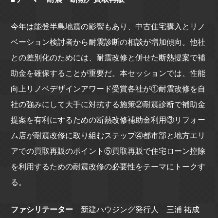
今年は能登半島地震の影響もあり、中古住宅購入とリノ
ベーション検討者から耐震診断の相談が増加傾向。他社
との差別化のためには、耐震改修と併せた断熱提案で補
助金を確保することが重要だ。本セッションでは、性能
向上リノベデザインアワード受賞各社が①耐震改修を自
社の強みにして大手に対抗する施策②耐震診断で補助金
提案を有利にするための断熱改修補助金利用③リフォー
ム店が耐震改修に取り組むステップ④都市部と地方エリ
アでの買取再販のポイント⑤買取再販で住宅ローン控除
を利用するための耐震改修の必要性をテーマにトークす
る。
ファシリテーター
新建ハウジング発行人 三浦 祐成