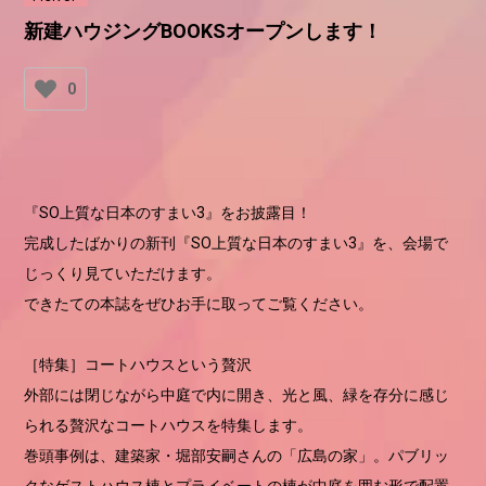
新建ハウジングBOOKSオープンします！
0
『SO上質な日本のすまい3』をお披露目！
完成したばかりの新刊『SO上質な日本のすまい3』を、会場で
じっくり見ていただけます。
できたての本誌をぜひお手に取ってご覧ください。
［特集］コートハウスという贅沢
外部には閉じながら中庭で内に開き、光と風、緑を存分に感じ
られる贅沢なコートハウスを特集します。
巻頭事例は、建築家・堀部安嗣さんの「広島の家」。パブリッ
クなゲストハウス棟とプライベートの棟が中庭を囲む形で配置